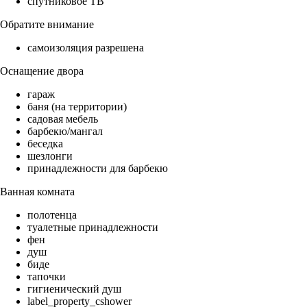
спутниковое ТВ
Обратите внимание
самоизоляция разрешена
Оснащение двора
гараж
баня (на территории)
садовая мебель
барбекю/мангал
беседка
шезлонги
принадлежности для барбекю
Ванная комната
полотенца
туалетные принадлежности
фен
душ
биде
тапочки
гигиенический душ
label_property_cshower