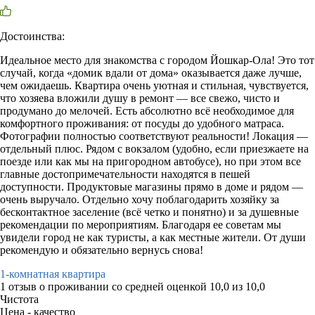
Достоинства:
Идеальное место для знакомства с городом Йошкар-Ола! Это тот
случай, когда «домик вдали от дома» оказывается даже лучше,
чем ожидаешь. Квартира очень уютная и стильная, чувствуется,
что хозяева вложили душу в ремонт — все свежо, чисто и
продумано до мелочей. Есть абсолютно всё необходимое для
комфортного проживания: от посуды до удобного матраса.
Фотографии полностью соответствуют реальности! Локация —
отдельный плюс. Рядом с вокзалом (удобно, если приезжаете на
поезде или как мы на пригородном автобусе), но при этом все
главные достопримечательности находятся в пешей
доступности. Продуктовые магазины прямо в доме и рядом —
очень выручало. Отдельно хочу поблагодарить хозяйку за
бесконтактное заселение (всё четко и понятно) и за душевные
рекомендации по мероприятиям. Благодаря ее советам мы
увидели город не как туристы, а как местные жители. От души
рекомендую и обязательно вернусь снова!
1-комнатная квартира
1 отзыв
о проживании со средней оценкой
10,0
из
10,0
Чистота
Цена - качество