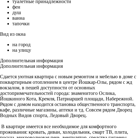
туалетные принадлежности
фен
душ
ванна
тапочки
Вид из окна
на город
на улицу
Дополнительная информация
Дополнительная информация
Сдается уютная квартира с новым ремонтом и мебелью в доме с
поквартирным отоплением в центре Йошкар-Олы, рядом с жд
вокзалом, в пешей доступности от основных
достопримечательностей города: знаменитого Ослика,
Йошкиного Кота, Кремля, Патриаршей площади, Набережной.
Рядом с домом находится остановка общественного транспорта,
кафе, различные магазины, аптеки и тд. Совсем рядом Дворец
Водных Видов спорта, Ледовый Дворец.
В квартире имеется все необходимое для комфортного
проживания: кровать, диван, холодильник, смарт ТВ, плита,
посуда, микроволновая печь, вентилятор, средства гигиены,