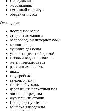
холодильник
морозильник
кухонный гарнитур
обеденный стол
Оснащение
постельное бельё
стиральная машина
беспроводной интернет Wi-Fi
кондиционер
сушилка для белья
утюг с гладильной доской
газовый водонагреватель
металлическая дверь
раскладная кровать
шкаф
гардеробная
звукоизоляция
гостиный уголок
деревянный/паркетный пол
чистящие средства
журнальный столик
label_property_cleaner
вешалка для одежды