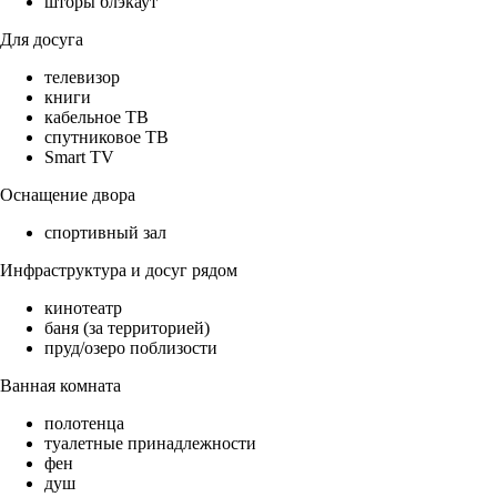
шторы блэкаут
Для досуга
телевизор
книги
кабельное ТВ
спутниковое ТВ
Smart TV
Оснащение двора
спортивный зал
Инфраструктура и досуг рядом
кинотеатр
баня (за территорией)
пруд/озеро поблизости
Ванная комната
полотенца
туалетные принадлежности
фен
душ