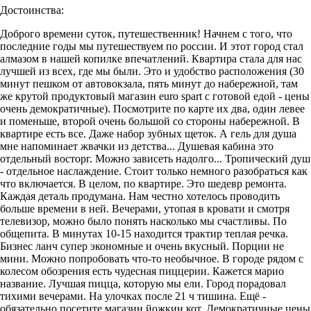
Достоинства:
Доброго времени суток, путешественник! Начнем с того, что
последние годы мы путешествуем по россии. И этот город стал
алмазом в нашей копилке впечатлений. Квартира стала для нас
лучшей из всех, где мы были. Это и удобство расположения (30
минут пешком от автовокзала, пять минут до набережной, там
же крутой продуктовый магазин euro spart с готовой едой - цены
очень демократичные). Посмотрите по карте их два, один левее
и поменьше, второй очень большой со стороны набережной. В
квартире есть все. Даже набор зубных щеток. А гель для душа
мне напоминает жвачки из детства... Душевая кабина это
отдельный восторг. Можно зависеть надолго... Тропический душ
- отдельное наслаждение. Стоит только немного разобраться как
что включается. В целом, по квартире. Это шедевр ремонта.
Каждая деталь продумана. Нам честно хотелось проводить
больше времени в ней. Вечерами, утопая в кровати и смотря
телевизор, можно было понять насколько мы счастливы. По
общепита. В минутах 10-15 находится трактир теплая речка.
Бизнес ланч супер экономные и очень вкусный. Порции не
мини. Можно попробовать что-то необычное. В городе рядом с
колесом обозрения есть чудесная пиццерии. Кажется марио
название. Лучшая пицца, которую мы ели. Город порадовал
тихими вечерами. На улочках после 21 ч тишина. Ещё -
обязательно посетите магазин йожкин кот. Демократичные цены