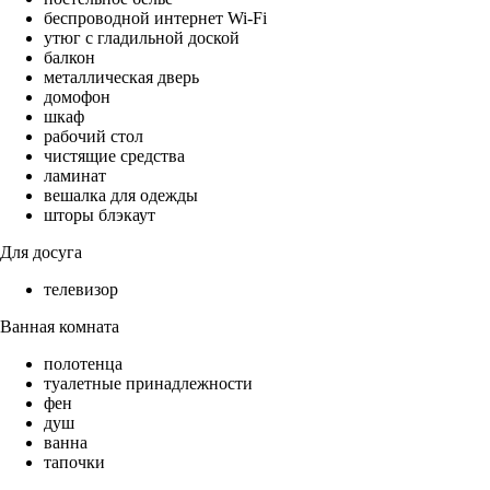
беспроводной интернет Wi-Fi
утюг с гладильной доской
балкон
металлическая дверь
домофон
шкаф
рабочий стол
чистящие средства
ламинат
вешалка для одежды
шторы блэкаут
Для досуга
телевизор
Ванная комната
полотенца
туалетные принадлежности
фен
душ
ванна
тапочки