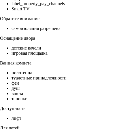
label_property_pay_channels
Smart TV
Обратите внимание
самоизоляция разрешена
Оснащение двора
детские качели
игровая площадка
Ванная комната
полотенца
туалетные принадлежности
фен
душ
ванна
тапочки
Доступность
лифт
Для детей