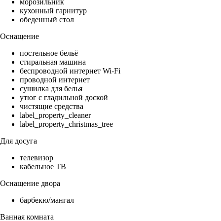
морозильник
кухонный гарнитур
обеденный стол
Оснащение
постельное бельё
стиральная машина
беспроводной интернет Wi-Fi
проводной интернет
сушилка для белья
утюг с гладильной доской
чистящие средства
label_property_cleaner
label_property_christmas_tree
Для досуга
телевизор
кабельное ТВ
Оснащение двора
барбекю/мангал
Ванная комната