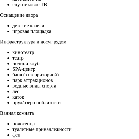
спутниковое ТВ
Оснащение двора
детские качели
игровая площадка
Инфраструктура и досуг рядом
кинотеатр
театр
ночной клуб
SPA-центр
баня (за территорией)
парк аттракционов
водные виды спорта
лес
каток
пруд/озеро поблизости
Ванная комната
полотенца
туалетные принадлежности
фен