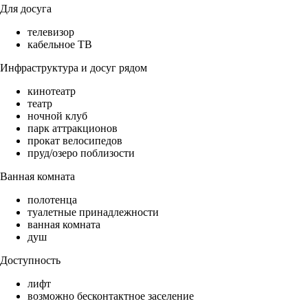
Для досуга
телевизор
кабельное ТВ
Инфраструктура и досуг рядом
кинотеатр
театр
ночной клуб
парк аттракционов
прокат велосипедов
пруд/озеро поблизости
Ванная комната
полотенца
туалетные принадлежности
ванная комната
душ
Доступность
лифт
возможно бесконтактное заселение