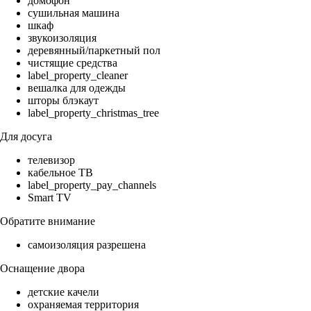
домофон
сушильная машина
шкаф
звукоизоляция
деревянный/паркетный пол
чистящие средства
label_property_cleaner
вешалка для одежды
шторы блэкаут
label_property_christmas_tree
Для досуга
телевизор
кабельное ТВ
label_property_pay_channels
Smart TV
Обратите внимание
самоизоляция разрешена
Оснащение двора
детские качели
охраняемая территория