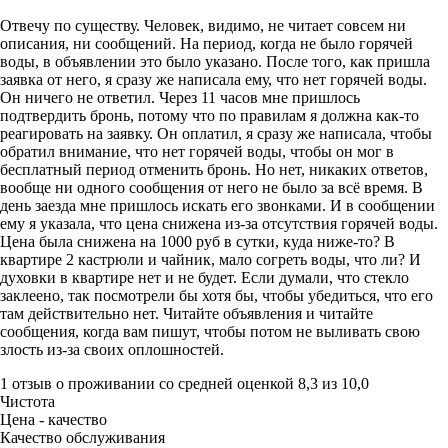
Отвечу по существу. Человек, видимо, не читает совсем ни
описания, ни сообщений. На период, когда не было горячей
воды, в объявлении это было указано. После того, как пришла
заявка от него, я сразу же написала ему, что нет горячей воды.
Он ничего не ответил. Через 11 часов мне пришлось
подтвердить бронь, потому что по правилам я должна как-то
реагировать на заявку. Он оплатил, я сразу же написала, чтобы
обратил внимание, что нет горячей воды, чтобы он мог в
бесплатный период отменить бронь. Но нет, никаких ответов,
вообще ни одного сообщения от него не было за всё время. В
день заезда мне пришлось искать его звонками. И в сообщении
ему я указала, что цена снижена из-за отсутствия горячей воды.
Цена была снижена на 1000 руб в сутки, куда ниже-то? В
квартире 2 кастрюли и чайник, мало согреть воды, что ли? И
духовки в квартире нет и не будет. Если думали, что стекло
заклеено, так посмотрели бы хотя бы, чтобы убедиться, что его
там действительно нет. Читайте объявления и читайте
сообщения, когда вам пишут, чтобы потом не выливать свою
злость из-за своих оплошностей.
1 отзыв
о проживании со средней оценкой
8,3
из
10,0
Чистота
Цена - качество
Качество обслуживания