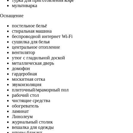
турка для приготовления кофе
мультиварка
Оснащение
постельное бельё
стиральная машина
беспроводной интернет Wi-Fi
сушилка для белья
центральное отопление
вентилятор
утюг с гладильной доской
металлическая дверь
домофон
гардеробная
москитная сетка
звукоизоляция
плиточный/мраморный пол
рабочий стол
чистящие средства
обогреватель
ламинат
Линолеум
журнальный столик
вешалка для одежды
шторы блэкаут