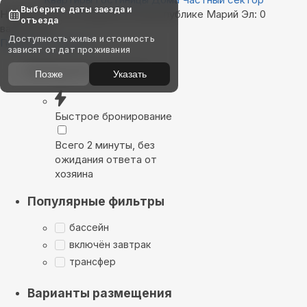
Выберите даты заезда и
Найдём, где остановиться в республике Марий Эл: 0
отъезда
вариантов
Доступность жилья и стоимость
Показать на карте
зависят от дат проживания
Выбирайте лучшее
Позже
Указать
Быстрое бронирование
Всего 2 минуты, без
ожидания ответа от
хозяина
Популярные фильтры
бассейн
включён завтрак
трансфер
Варианты размещения