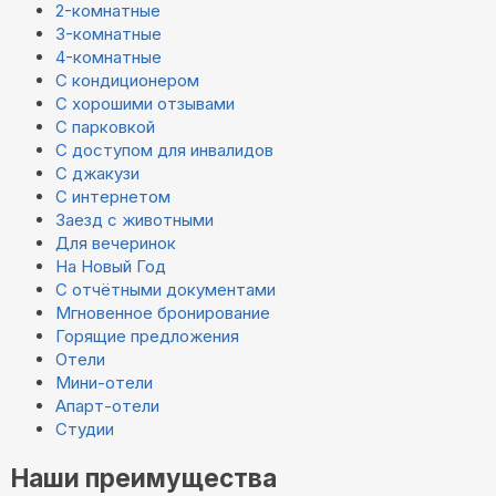
2-комнатные
3-комнатные
4-комнатные
С кондиционером
С хорошими отзывами
С парковкой
С доступом для инвалидов
С джакузи
С интернетом
Заезд с животными
Для вечеринок
На Новый Год
С отчётными документами
Мгновенное бронирование
Горящие предложения
Отели
Мини-отели
Апарт-отели
Студии
Наши преимущества