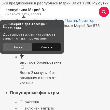
578 предложений в республике Марий Эл oт 1 700
₽
/ сутки
республика Марий Эл
Выберите даты, 2 гостя
Квартиры
Гостиницы
Дома
Частный сектор
Выберите даты заезда и
Найдём, где остановиться в республике Марий Эл: 578
отъезда
вариантов
Доступность жилья и стоимость
Показать на карте
зависят от дат проживания
Выбирайте лучшее
Позже
Указать
Быстрое бронирование
Всего 2 минуты, без
ожидания ответа от
хозяина
Популярные фильтры
бассейн
включён завтрак