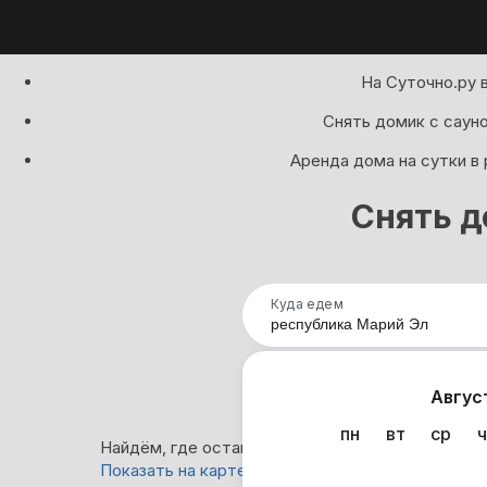
На Суточно.ру 
Снять домик с сауно
Аренда дома на сутки в
Снять д
Куда едем
Нап
Авгус
пн
вт
ср
ч
Найдём, где остановиться в республике Марий 
Показать на карте