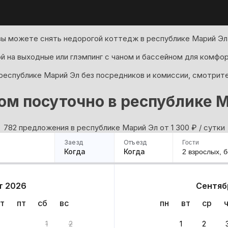
вы можете снять недорогой коттедж в республике Марий Эл 
й на выходные или глэмпинг с чаном и бассейном для комфо
 республике Марий Эл без посредников и комиссии, смотрите
ом посуточно в республике 
782 предложения в республике Марий Эл oт 1 300
₽
/ сутки
Заезд
Отъезд
Гости
Когда
Когда
2 взрослых,
б
ример
Санкт-Петербург
Москва
Сочи
Минск
Казань
Дагестан
Кисловодск
Аб
т 2026
Сентяб
Квартиры
Гостиницы
Дома
Частный сектор
т
пт
сб
вс
пн
вт
ср
Эл: 782 варианта
1
2
1
2