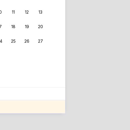
0
11
12
13
7
18
19
20
4
25
26
27
ле оценки проживания.