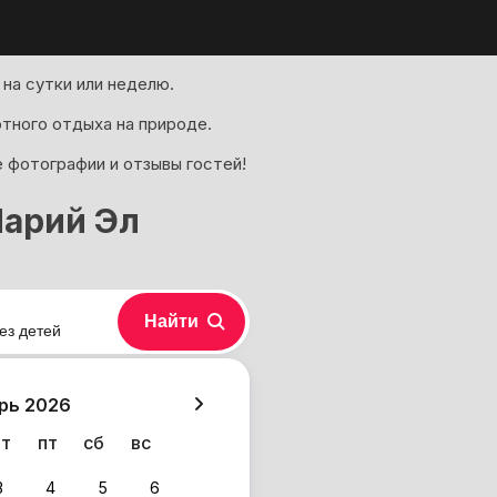
на сутки или неделю.
ртного отдыха на природе.
 фотографии и отзывы гостей!
Марий Эл
Найти
ез детей
хазия
рь 2026
чт
пт
сб
вс
3
4
5
6