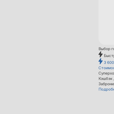
Выбор г
Быст
3 60
Стоимос
Суперхо
Кэшбэк
Заброни
Подроб