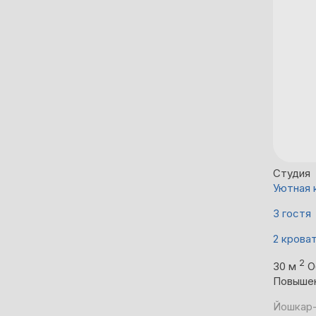
Студия
Уютная 
3 гостя
2 крова
2
30 м
О
Повыше
Йошкар-