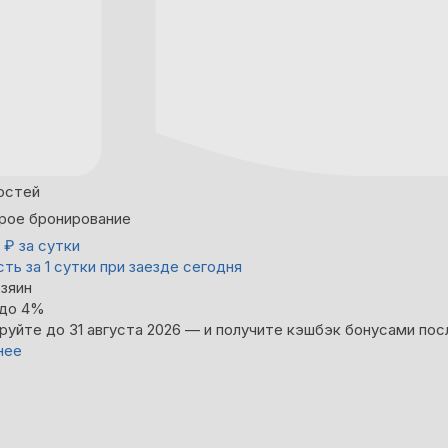
остей
рое бронирование
0
₽
за сутки
ть за 1 сутки при заезде сегодня
зяин
 до 4%
руйте до 31 августа 2026 — и получите кэшбэк бонусами пос
нее